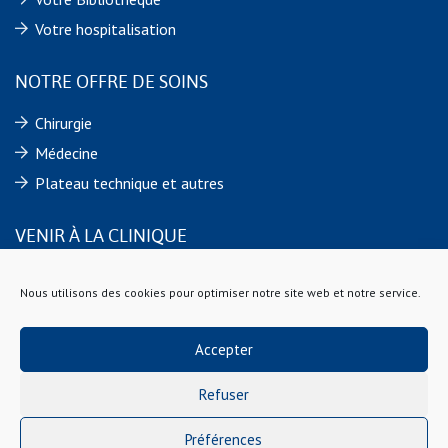
Votre hospitalisation
NOTRE OFFRE DE SOINS
Chirurgie
Médecine
Plateau technique et autres
VENIR À LA CLINIQUE
Clinique du Pays de Rance
Nous utilisons des cookies pour optimiser notre site web et notre service.
76 Rue Châteaubriand
22100 Dinan
Téléphone : 02 96 85 85 85
Accepter
Refuser
Plan du site
Mentions légales
Contact
Politique de cookies
Préférences