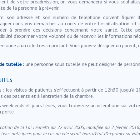
nt de votre préadmission, on vous demandera si vous souhaitez 
te de la personne à prévenir.
m, son adresse et son numéro de téléphone doivent figurer da
gner dans vos démarches au cours de votre hospitalisation, et d
der à prendre des décisions concernant votre santé. Cette p
sibilité d’exprimer votre volonté ou de recevoir les informations né
ersonne a un rôle très important. Vous pouvez désigner un parent, 
de tutelle :
une personne sous tutelle ne peut désigner de personn
SITES
s
: les visites de patients s’effectuent à partir de 12h30 jusqu’à 2
s des patients et à l’entretien de la chambre.
s week-ends et jours fériés, vous trouverez un interphone sur votre 
a porte.
cation de la Loi Léonetti du 22 avril 2005, modifiée du 2 février 2016,
ctives anticipées pour le cas où elle serait hors d’état d’exprimer sa volo