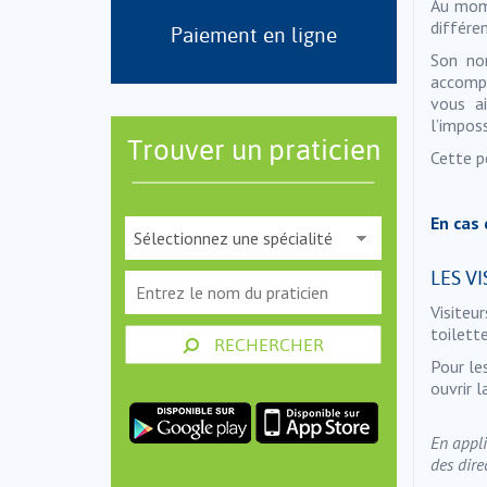
Au mome
différen
Paiement en ligne
Son no
accompa
vous ai
l’impos
Trouver un praticien
Cette p
En cas 
LES VI
Visiteur
toilette
RECHERCHER
Pour le
ouvrir l
En appli
des dire