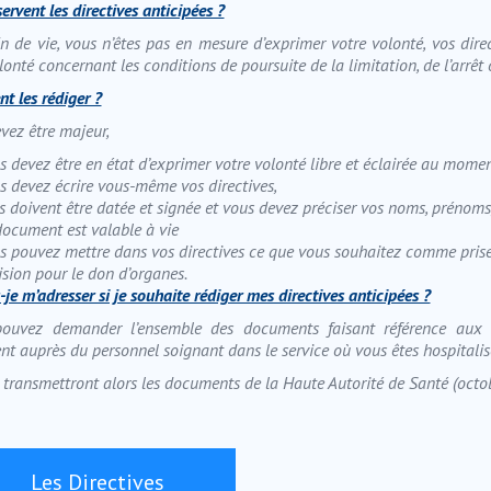
ervent les directives anticipées ?
fin de vie, vous n’êtes pas en mesure d’exprimer votre volonté, vos di
lonté concernant les conditions de poursuite de la limitation, de l’arrê
 les rédiger ?
vez être majeur,
s devez être en état d’exprimer votre volonté libre et éclairée au momen
s devez écrire vous-même vos directives,
es doivent être datée et signée et vous devez préciser vos noms, prénoms,
document est valable à vie
s pouvez mettre dans vos directives ce que vous souhaitez comme prise e
ision pour le don d’organes.
-je m’adresser si je souhaite rédiger mes directives anticipées ?
ouvez demander l’ensemble des documents faisant référence aux di
t auprès du personnel soignant dans le service où vous êtes hospitalis
s transmettront alors les documents de la Haute Autorité de Santé (octo
Les Directives