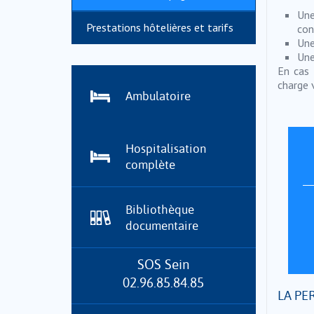
Une
Prestations hôtelières et tarifs
con
Une
Une
En cas 
charge 
Ambulatoire
Hospitalisation
complète
Bibliothèque
documentaire
SOS Sein
02.96.85.84.85
LA PE