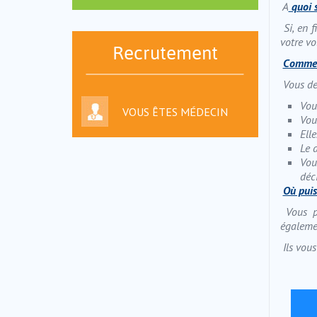
A
quoi s
Si, en 
votre vo
Recrutement
Comment
Vous de
Vou
VOUS ÊTES MÉDECIN
Vou
Ell
Le 
Vou
déc
Où puis
Vous p
égalemen
Ils vou